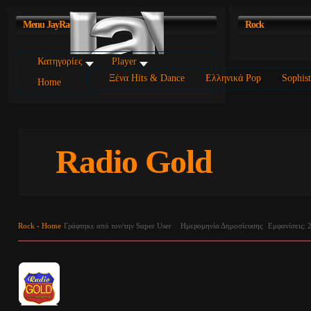
Menu
JayRadio Portal
Rock
Κατηγορίες
Player
Ξένα Hits & Dance
Ελληνικά Pop
Sophist
Home
Radio Gold
Rock - Home
Γράφτηκε από τον/την Super User
Ημερομηνία Δημοσίευσης
Εμφανίσεις: 