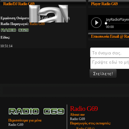
Radio/DJ
Radio G69
Player
Radio G69
Εμφάνιση Ονόματος:
Radio G69 (00:00 - 23:59)
Radio Παραγωγοί:
Radio G69
Επικοινωνία
Email @ Ra
Είδος:
10:51:14
Στείλετε!
Radio G69
About me
Radio G69
Περισσότερα για μένα
Παραγωγός στις εκπομπές:
Radio G69
Radio G69 ()