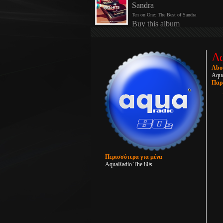
Aq
Abo
Aqua
Παρ
Περισσότερα για μένα
AquaRadio The 80s