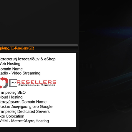
μίσης
/ E-Resellers.GR