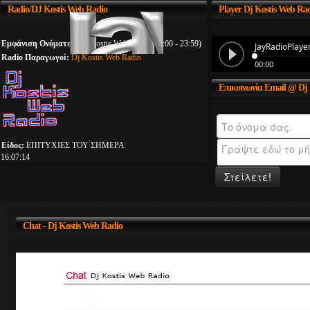
Radio/DJ
Kostis Web Radio
Player
Dj Kostis Web Ra
Εμφάνιση Ονόματος:
Dj Kostis Web Radio (00:00 - 23:59)
Radio Παραγωγοί:
Dj Kostis Web Radio
Επικοινωνία
Email @ Dj 
Είδος:
ΕΠΙΤΥΧΙΕΣ ΤΟΥ ΣΗΜΕΡΑ
16:07:15
Στείλετε!
Chat
- Dj Kostis Web Radio