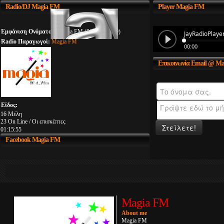
Radio/DJ
Magia FM
Player
Magia FM
Εμφάνιση Ονόματος:
Magia FM (00:00 - 23:59)
Radio Παραγωγοί:
Magia FM
Επικοινωνία
Email @ Ma
Είδος:
16 Μέλη
23 On Line / Οι επισκέπτες
Στείλετε!
01:15:56
Facebook
Magia FM
Magia FM
About me
Magia FM