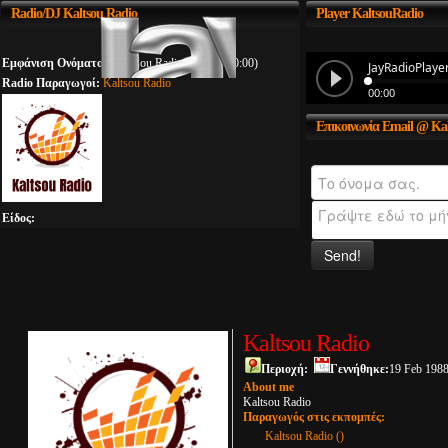
Radio/DJ
Kaltsou Radio
Player
KaltsouRadio
Εμφάνιση Ονόματος:
Kaltsou Radio (00:00 - 00:00)
Radio Παραγωγοί:
Kaltsou Radio
Επικοινωνία
Email @ Kal
Είδος:
Send!
Kaltsou Radio
Περιοχή:
Γεννήθηκε:
19 Feb 198
About me
Kaltsou Radio
Παραγωγός στις εκπομπές:
Kaltsou Radio ()