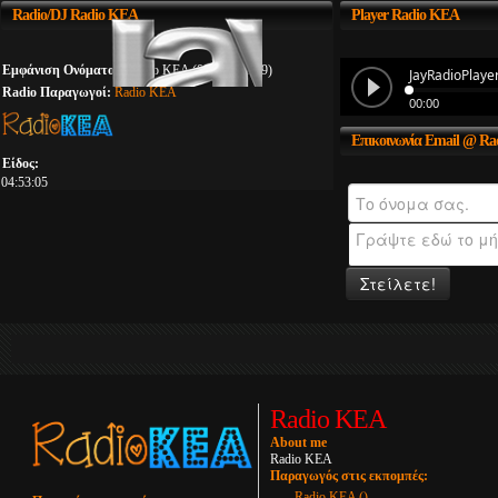
Radio/DJ
Radio KEA
Player
Radio KEA
Εμφάνιση Ονόματος:
Radio KEA (00:00 - 23:59)
Radio Παραγωγοί:
Radio KEA
Επικοινωνία
Email @ Ra
Είδος:
04:53:05
Στείλετε!
Radio KEA
About me
Radio KEA
Παραγωγός στις εκπομπές:
Radio KEA ()