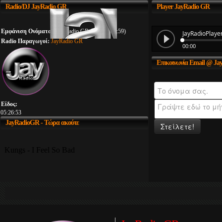
Radio/DJ
JayRadio GR
Player
JayRadio GR
Εμφάνιση Ονόματος:
JayRadio GR (00:00 - 23:59)
Radio Παραγωγοί:
JayRadio GR
Επικοινωνία
Email @ Ja
Είδος:
05:26:54
JayRadioGR
- Τώρα ακούτε
Στείλετε!