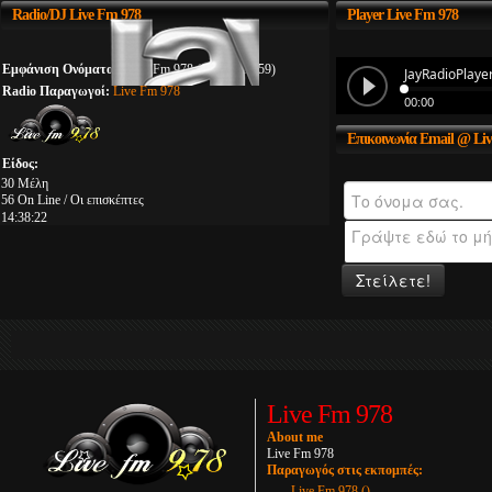
Radio/DJ
Live Fm 978
Player
Live Fm 978
Εμφάνιση Ονόματος:
Live Fm 978 (00:00 - 23:59)
Radio Παραγωγοί:
Live Fm 978
Επικοινωνία
Email @ Liv
Είδος:
30 Μέλη
56 On Line / Οι επισκέπτες
14:38:22
Στείλετε!
Live Fm 978
About me
Live Fm 978
Παραγωγός στις εκπομπές:
Live Fm 978 ()