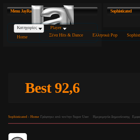
Menu
JayRadio Portal
Sophisticated
Κατηγορίες
Player
Ξένα Hits & Dance
Ελληνικά Pop
Sophist
Home
Best 92,6
Sophisticated - Home
Γράφτηκε από τον/την Super User
Ημερομηνία Δημοσίευσης
Εμφα