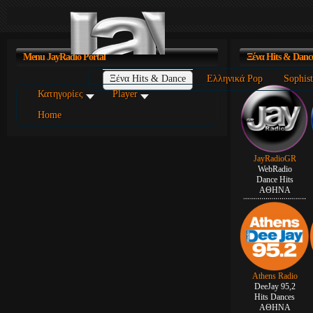
Menu
JayRadio Portal
Ξένα
Hits & Danc
Ξένα Hits & Dance
Ελληνικά Pop
Sophist
Κατηγορίες
Player
Home
JayRadioGR
WebRadio
Dance Hits
ΑΘΗΝΑ
Athens Radio
DeeJay 95,2
Hits Dances
ΑΘΗΝΑ