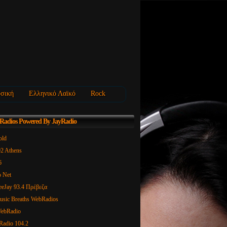
σική
Ελληνικό Λαϊκό
Rock
 Radios Powered By JayRadio
92 Athens
6
o Net
eeJay 93.4 Πρέβεζα
usic Breaths WebRadios
WebRadio
 Radio 104.2
adio