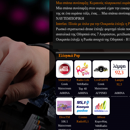
Μια σπάνια συνύπαρξη: Κεραυνός πλαγιοκοπεί ουρά
Μία σπάνια συνύπαρξη στον ουρανό είχαν την ευκαιρί
της σε ένα ουράνιο τόξο, ένας… Μια σπάνια συνύπα
ΝΑΥΤΕΜΠΟΡΙΚΗ
Interfax: Πλοίο με όπλα για την Ουκρανία έπληξε η
Ρωσικό στρατιωτικό drone έπληξε φορτηγό πλοίο πο
ανατολικά της Οδησσού στις 7 Αυγούστου, μετέδωσε
Ουκρανία έπληξε η Ρωσία ανοιχτά της Οδησσού
Ελληνικά
Pop
Sfera102,2
Radio Life
LiveFm978
Lampsi
Greek
WebRadio
Greek
92,3
Mainstream
Top 40
Mainstream
ΑΘΗΝΑ
ΑΘΗΝΑ
ΑΓΡΙΝΙΟ
ΑΘΗΝΑ
Diva FM
Cosmo
Αθίκια
106.1
Radio95,1
Κορινθίας
Mainstream
WebRadio