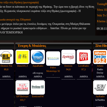
νιο τόξο στη Θράκη (φωτογραφία)
Sfera 1
α να δουν οι κάτοικοι σε περιοχή της Θράκης. Την ώρα που η βροχή έδινε τη θέση
Web Tv 
ρξη: Κεραυνός πλαγιοκοπεί ουράνιο τόξο στη Θράκη (φωτογραφία) - Η
Klarina
 Ρωσία ανοιχτά της Οδησσού
Radio G
υ μετέφερε όπλα για τις ένοπλες δυνάμεις της Ουκρανίας στη Μαύρη Θάλασσα
Galaxy 
 σήμερα το ρωσικό πρακτορείο ειδήσεων… Interfax: Πλοίο με όπλα για την
09:38:11
 - Η ΝΑΥΤΕΜΠΟΡΙΚΗ
Έντεχνη
& Μπαλάντες
Ξένα
Hit
Dromos Fm
Diesi101,3
AquaRadio
Eroticos
LoveRadio
Athens
Ράδιο
89,8
94,8
97,5
Radio
Μεσολόγγι 92
οΈντεχνος
DeeJay
-
ΑΘΗΝΑ
ΑΘΗΝΑ
ΑΘΗΝΑ
ΑΘΗΝΑ
ΑΘΗΝΑ
ΑΘΗΝΑ
ΕΡΤΔεύτερο
EroticosFM
JayRadio
103,7
InTheMix