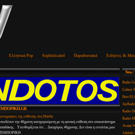
Ελληνικά Pop
Sophisticated
Παραδοσιακά
Ειδήσεις & Μου
New
/
Galaxy 
Best 92,
JayRadi
Radio D
ΥΤΕΜΠΟΡΙΚΗ.GR
Radio M
φωτογραφίες της επίθεσης στη Marfin
Avatar 
ς συνδέουν την 46χρονη κατηγορούμενη με τη φονική επίθεση στο υποκατάστημα
Athletic
παδάκης. Υπενθυμίζεται ότι… Δικηγόρος 46χρονης: Δεν είναι η εντολέας μου
 ΝΑΥΤΕΜΠΟΡΙΚΗ
TuningR