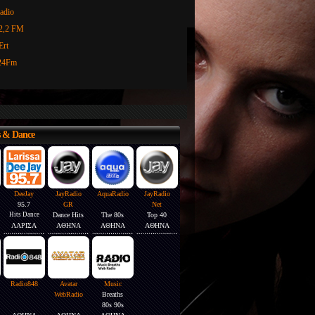
02,2 FM
Ert
 24Fm
old
92 Athens
s & Dance
DeeJay
JayRadio
AquaRadio
JayRadio
95.7
GR
Net
Hits Dance
Dance Hits
The 80s
Top 40
ΛΑΡΙΣΑ
ΑΘΗΝΑ
ΑΘΗΝΑ
ΑΘΗΝΑ
Radio848
Avatar
Music
WebRadio
Breaths
80s 90s