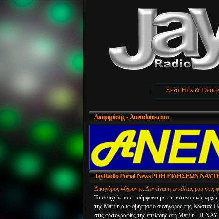
Ξένα Hits & Dance
Διαφημίσης
- Anendotos.com
JayRadio
Portal News ΡΟΗ ΕΙΔΗΣΕΩΝ ΝΑ
Δικηγόρος 46χρονης: Δεν είναι η εντολέας μου στις 
Τα στοιχεία που – σύμφωνα με τις αστυνομικές αρχέ
της Marfin αμφισβήτησε ο συνήγορός της Κώστας Πα
στις φωτογραφίες της επίθεσης στη Marfin - Η