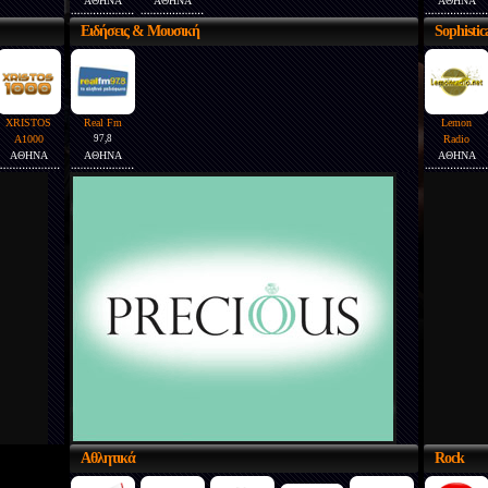
ΑΘΗΝΑ
ΑΘΗΝΑ
ΑΘΗΝΑ
Ειδήσεις
& Μουσική
Sophistic
XRISTOS
Real Fm
Lemon
A1000
97,8
Radio
ΑΘΗΝΑ
ΑΘΗΝΑ
ΑΘΗΝΑ
Αθλητικά
Rock