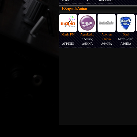
ΤΡΙΠΟΛΗ
-
ΚΟΡΙΝΘΟΣ
Ελληνικό
Λαϊκό
Magia FM
AquaRadio
Apollon
Derti
ο Λαϊκός
Studio
Μόνο λαϊκά
ΑΓΡΙΝΙΟ
ΑΘΗΝΑ
ΑΘΗΝΑ
ΑΘΗΝΑ