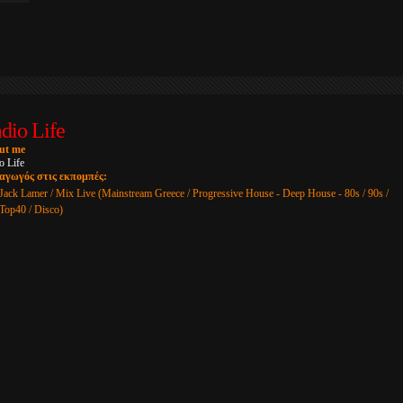
dio Life
ut me
o Life
αγωγός στις εκπομπές:
Jack Lamer / Mix Live (Mainstream Greece / Progressive House - Deep House - 80s / 90s /
Top40 / Disco)