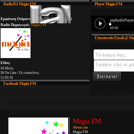
Radio/DJ
Magia FM
Player
Magia FM
Εμφάνιση Ονόματος:
Magia FM (00:00 - 23:59)
Radio Παραγωγοί:
Magia FM
Επικοινωνία
Email @ Ma
Είδος:
16 Μέλη
30 On Line / Οι επισκέπτες
Στείλετε!
11:03:17
Facebook
Magia FM
Magia FM
About me
Magia FM