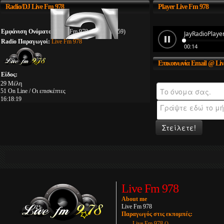
Radio/DJ
Live Fm 978
Player
Live Fm 978
Εμφάνιση Ονόματος:
Live Fm 978 (00:00 - 23:59)
Radio Παραγωγοί:
Live Fm 978
Επικοινωνία
Email @ Liv
Είδος:
29 Μέλη
51 On Line / Οι επισκέπτες
16:18:19
Στείλετε!
Live Fm 978
About me
Live Fm 978
Παραγωγός στις εκπομπές:
Live Fm 978 ()