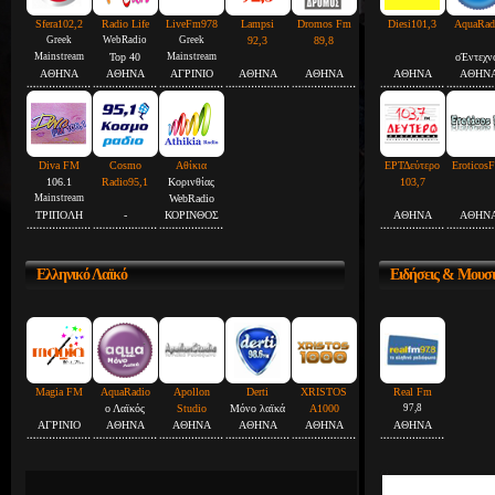
Sfera102,2
Radio Life
LiveFm978
Lampsi
Dromos Fm
Diesi101,3
AquaRad
Greek
WebRadio
Greek
92,3
89,8
Mainstream
Top 40
Mainstream
οΈντεχν
ΑΘΗΝΑ
ΑΘΗΝΑ
ΑΓΡΙΝΙΟ
ΑΘΗΝΑ
ΑΘΗΝΑ
ΑΘΗΝΑ
ΑΘΗΝ
Diva FM
Cosmo
Αθίκια
ΕΡΤΔεύτερο
Eroticos
106.1
Radio95,1
Κορινθίας
103,7
Mainstream
WebRadio
ΤΡΙΠΟΛΗ
-
ΚΟΡΙΝΘΟΣ
ΑΘΗΝΑ
ΑΘΗΝ
Ελληνικό
Λαϊκό
Ειδήσεις
& Μουσ
Magia FM
AquaRadio
Apollon
Derti
XRISTOS
Real Fm
ο Λαϊκός
Studio
Μόνο λαϊκά
A1000
97,8
ΑΓΡΙΝΙΟ
ΑΘΗΝΑ
ΑΘΗΝΑ
ΑΘΗΝΑ
ΑΘΗΝΑ
ΑΘΗΝΑ