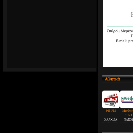
Αθλητικά
965 FM
Μεσόγει
105.4
ΧΑΛΚΙΔΑ
ΝΑΞΟ