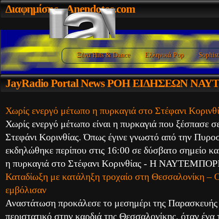
Διαφημίσης
- Anendotos.com
Ξένα Hits & Dance
Ελληνικά Pop
Sophist
JayRadio
Portal News ΡΟΗ ΕΙΔΗΣΕΩΝ ΝΑ
Χωρίς ενεργό μέτωπο η πυρκαγιά στο Στέφανι Κορινθ
Χωρίς ενεργό μέτωπο είναι η πυρκαγιά που ξέσπασε σ
Στεφάνι Κορινθίας. Όπως έγινε γνωστό από την Πυρο
εκδηλώθηκε περίπου στις 16:00 σε δύσβατο σημείο κ
η πυρκαγιά στο Στέφανι Κορινθίας - Η ΝΑΥΤΕΜΠΟ
Καταδίωξη με κατάληξη τροχαίο στη Θεσσαλονίκη – Ο
εμβόλισαν
Αναστάτωση προκάλεσε το μεσημέρι της Παρασκευής
περιστατικό στην καρδιά της Θεσσαλονίκης, όταν ένα 