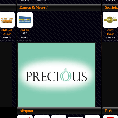
ΑΘΗΝΑ
ΑΘΗΝΑ
ΑΘΗΝΑ
Ειδήσεις
& Μουσική
Sophistic
XRISTOS
Real Fm
Lemon
A1000
97,8
Radio
ΑΘΗΝΑ
ΑΘΗΝΑ
ΑΘΗΝΑ
Αθλητικά
Rock