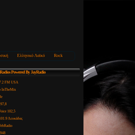
σική
Ελληνικό Λαϊκό
Rock
 Radios Powered By JayRadio
97.2 FM USA
o InTheMix
fe
 97,8
oice 102,5
101.9 Λευκάδας
WebRadio
 948