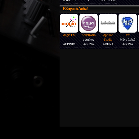
ΤΡΙΠΟΛΗ
-
ΚΟΡΙΝΘΟΣ
Ελληνικό
Λαϊκό
Magia FM
AquaRadio
Apollon
Derti
ο Λαϊκός
Studio
Μόνο λαϊκά
ΑΓΡΙΝΙΟ
ΑΘΗΝΑ
ΑΘΗΝΑ
ΑΘΗΝΑ