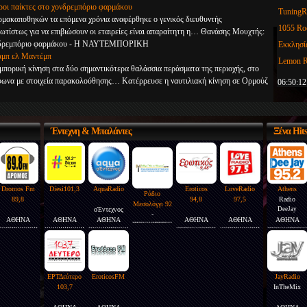
εροι παίκτες στο χονδρεμπόριο φαρμάκου
TuningR
ρμακαποθηκών τα επόμενα χρόνια αναφέρθηκε ο γενικός διευθυντής
1055 Ro
ίστως για να επιβιώσουν οι εταιρείες είναι απαραίτητη η… Θανάσης Μουχτής:
Εκκλησί
ο χονδρεμπόριο φαρμάκου - Η ΝΑΥΤΕΜΠΟΡΙΚΗ
αμπ ελ Μαντέμπ
Lemon R
μπορική κίνηση στα δύο σημαντικότερα θαλάσσια περάσματα της περιοχής, στο
Hellas 
φωνα με στοιχεία παρακολούθησης… Κατέρρευσε η ναυτιλιακή κίνηση σε Ορμούζ
06:50:12
Έντεχνη
& Μπαλάντες
Ξένα
Hit
Dromos Fm
Diesi101,3
AquaRadio
Eroticos
LoveRadio
Athens
Ράδιο
89,8
94,8
97,5
Radio
Μεσολόγγι 92
οΈντεχνος
DeeJay
-
ΑΘΗΝΑ
ΑΘΗΝΑ
ΑΘΗΝΑ
ΑΘΗΝΑ
ΑΘΗΝΑ
ΑΘΗΝΑ
ΕΡΤΔεύτερο
EroticosFM
JayRadio
103,7
InTheMix