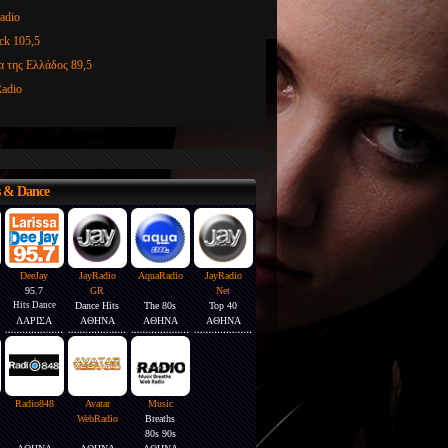
adio
ck 105,5
α της Ελλάδος 89,5
adio
97.2 FM USA
s & Dance
DeeJay
JayRadio
AquaRadio
JayRadio
95.7
GR
Net
Hits Dance
Dance Hits
The 80s
Top 40
ΛΑΡΙΣΑ
ΑΘΗΝΑ
ΑΘΗΝΑ
ΑΘΗΝΑ
Radio848
Avatar
Music
WebRadio
Breaths
80s 90s