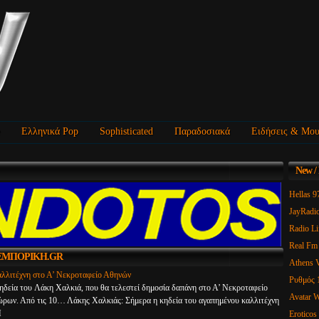
Ελληνικά Pop
Sophisticated
Παραδοσιακά
Ειδήσεις & Μου
New
/
Hellas 
JayRadi
Radio Li
Real Fm
ΥΤΕΜΠΟΡΙΚΗ.GR
Athens V
αλλιτέχνη στο Α’ Νεκροταφείο Αθηνών
Ρυθμός 
ηδεία του Λάκη Χαλκιά, που θα τελεστεί δημοσία δαπάνη στο Α’ Νεκροταφείο
Avatar 
ώρων. Από τις 10… Λάκης Χαλκιάς: Σήμερα η κηδεία του αγαπημένου καλλιτέχνη
Eroticos
Η