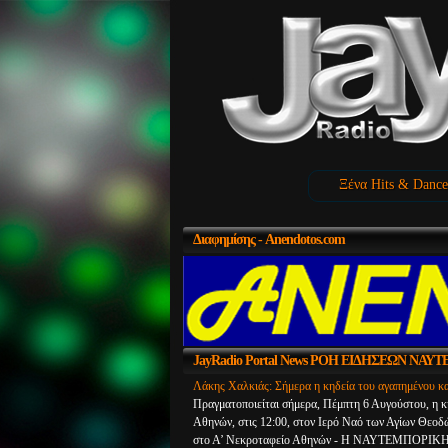
Ξένα Hits & Dance
Διαφημίσης
- Anendotos.com
JayRadio
Portal News ΡΟΗ ΕΙΔΗΣΕΩΝ ΝΑ
Λάκης Χαλκιάς: Σήμερα η κηδεία του αγαπημένου κ
Πραγματοποιείται σήμερα, Πέμπτη 6 Αυγούστου, η κ
Αθηνών, στις 12:00, στον Ιερό Ναό των Αγίων Θεοδ
στο Α’ Νεκροταφείο Αθηνών - Η ΝΑΥΤΕΜΠΟΡΙΚ