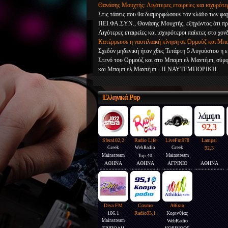
Θανάσης Μουχτής: Λιγότερες εταιρείες και ισχυρότ
Στις τάσεις που θα διαμορφώσουν τον κλάδο των φα
ΠΕΙ.ΦΑ.ΣΥΝ., Θανάσης Μουχτής, εξηγώντας ότι πρωτ
Λιγότερες εταιρείες και ισχυρότεροι παίκτες στ
Κατέρρευσε η ναυτιλιακή κίνηση σε Ορμούζ και Μπ
Σχεδόν μηδενική ήταν χθες Τετάρτη 5 Αυγούστου η ε
Στενό του Ορμούζ και στο Μπαμπ ελ Μαντέμπ, σύμ
και Μπαμπ ελ Μαντέμπ - Η ΝΑΥΤΕΜΠΟΡΙΚΗ
Ελληνικά
Pop
Sfera102,2
Radio Life
LiveFm978
Lampsi
Greek
WebRadio
Greek
92,3
Mainstream
Top 40
Mainstream
ΑΘΗΝΑ
ΑΘΗΝΑ
ΑΓΡΙΝΙΟ
ΑΘΗΝΑ
Diva FM
Cosmo
Αθίκια
106.1
Radio95,1
Κορινθίας
Mainstream
WebRadio