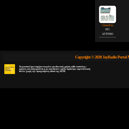
GlentiFm
892
ΑΓΡΙΝΙΟ
Copyright © 2020 JayRadio Portal 
Τα μουσικά έργα παρέχονται μόνο για ιδιωτική χρήση κάθε επισκέπτη /
χρήστη και απαγορεύεται η με οιονδήποτε τρόπο περαιτέρω εκμετάλλευση
αυτών χωρίς την προηγούμενη άδεια της ΑΕΠΙ