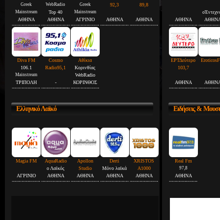
Greek
WebRadio
Greek
92,3
89,8
Mainstream
Top 40
Mainstream
οΈντεχν
ΑΘΗΝΑ
ΑΘΗΝΑ
ΑΓΡΙΝΙΟ
ΑΘΗΝΑ
ΑΘΗΝΑ
ΑΘΗΝΑ
ΑΘΗΝ
Diva FM
Cosmo
Αθίκια
ΕΡΤΔεύτερο
Eroticos
106.1
Radio95,1
Κορινθίας
103,7
Mainstream
WebRadio
ΤΡΙΠΟΛΗ
-
ΚΟΡΙΝΘΟΣ
ΑΘΗΝΑ
ΑΘΗΝ
Ελληνικό
Λαϊκό
Ειδήσεις
& Μουσ
Magia FM
AquaRadio
Apollon
Derti
XRISTOS
Real Fm
ο Λαϊκός
Studio
Μόνο λαϊκά
A1000
97,8
ΑΓΡΙΝΙΟ
ΑΘΗΝΑ
ΑΘΗΝΑ
ΑΘΗΝΑ
ΑΘΗΝΑ
ΑΘΗΝΑ