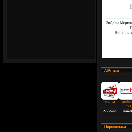
Αθλητικά
965 FM
Μεσόγει
105.4
ΧΑΛΚΙΔΑ
ΝΑΞΟ
Παραδοσιακά