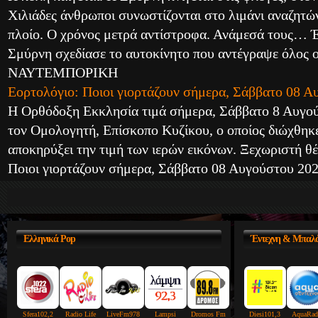
Χιλιάδες άνθρωποι συνωστίζονται στο λιμάνι αναζητώ
πλοίο. Ο χρόνος μετρά αντίστροφα. Ανάμεσά τους… 
Σμύρνη σχεδίασε το αυτοκίνητο που αντέγραψε όλος 
ΝΑΥΤΕΜΠΟΡΙΚΗ
Εορτολόγιο: Ποιοι γιορτάζουν σήμερα, Σάββατο 08 
Η Ορθόδοξη Εκκλησία τιμά σήμερα, Σάββατο 8 Αυγούσ
τον Ομολογητή, Επίσκοπο Κυζίκου, ο οποίος διώχθηκε
αποκηρύξει την τιμή των ιερών εικόνων. Ξεχωριστή 
Ποιοι γιορτάζουν σήμερα, Σάββατο 08 Αυγούστου
Ελληνικά
Pop
Έντεχνη
& Μπαλά
Sfera102,2
Radio Life
LiveFm978
Lampsi
Dromos Fm
Diesi101,3
AquaRad