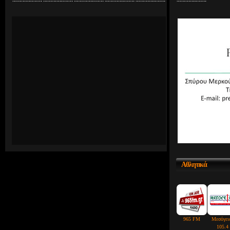
Αθλητικά
965 FM
Μεσόγει
105.4