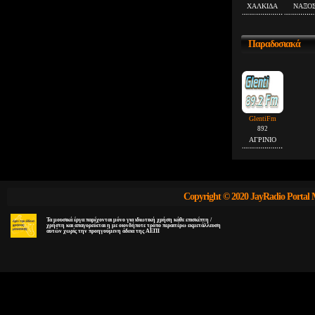
ΧΑΛΚΙΔΑ
ΝΑΞΟ
Παραδοσιακά
GlentiFm
892
ΑΓΡΙΝΙΟ
Copyright © 2020 JayRadio Portal 
Τα μουσικά έργα παρέχονται μόνο για ιδιωτική χρήση κάθε επισκέπτη /
χρήστη και απαγορεύεται η με οιονδήποτε τρόπο περαιτέρω εκμετάλλευση
αυτών χωρίς την προηγούμενη άδεια της ΑΕΠΙ