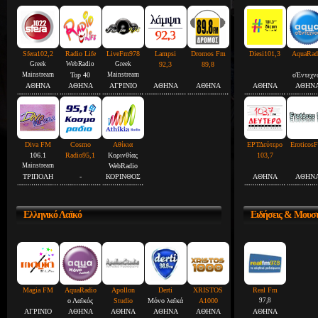
Sfera102,2
Radio Life
LiveFm978
Lampsi
Dromos Fm
Diesi101,3
AquaRad
Greek
WebRadio
Greek
92,3
89,8
Mainstream
Top 40
Mainstream
οΈντεχν
ΑΘΗΝΑ
ΑΘΗΝΑ
ΑΓΡΙΝΙΟ
ΑΘΗΝΑ
ΑΘΗΝΑ
ΑΘΗΝΑ
ΑΘΗΝ
Diva FM
Cosmo
Αθίκια
ΕΡΤΔεύτερο
Eroticos
106.1
Radio95,1
Κορινθίας
103,7
Mainstream
WebRadio
ΤΡΙΠΟΛΗ
-
ΚΟΡΙΝΘΟΣ
ΑΘΗΝΑ
ΑΘΗΝ
Ελληνικό
Λαϊκό
Ειδήσεις
& Μουσ
Magia FM
AquaRadio
Apollon
Derti
XRISTOS
Real Fm
ο Λαϊκός
Studio
Μόνο λαϊκά
A1000
97,8
ΑΓΡΙΝΙΟ
ΑΘΗΝΑ
ΑΘΗΝΑ
ΑΘΗΝΑ
ΑΘΗΝΑ
ΑΘΗΝΑ