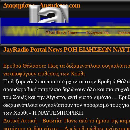
Διαφημίσης
- Anendotos.com
Ξένα Hits & Dance
Ελληνικά Pop
Sophist
JayRadio
Portal News ΡΟΗ ΕΙΔΗΣΕΩΝ ΝΑ
Ερυθρά Θάλασσα: Πώς τα δεξαμενόπλοια συγκαλύπτου
να αποφύγουν επιθέσεις των Χούθι
Τα δεξαμενόπλοια που εισέρχονται στην Ερυθρά Θάλ
σαουδαραβικό πετρέλαιο δηλώνουν όλο και πιο συχνά
του Σουέζ και την Αίγυπτο, αντί για τα λιμάνια… Ερ
δεξαμενόπλοια συγκαλύπτουν τον προορισμό τους για
των Χούθι - Η ΝΑΥΤΕΜΠΟΡΙΚΗ
Δυτική Αττική – Βοιωτία: Πάνω από το ήμισυ της καμέ
«στάχτη» σε δύο νύχτες – Απελευθερώθηκε ενέργεια ι