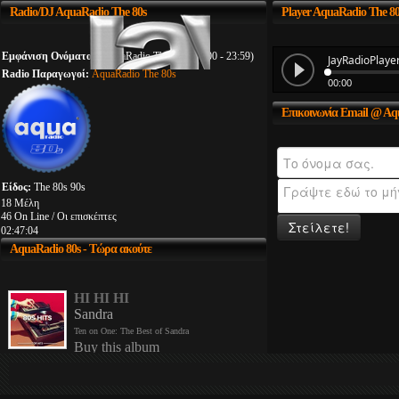
Radio/DJ
AquaRadio The 80s
Player
AquaRadio The 80
Εμφάνιση Ονόματος:
AquaRadio The 80s (00:00 - 23:59)
Radio Παραγωγοί:
AquaRadio The 80s
Επικοινωνία
Email @ Aqu
Είδος:
The 80s 90s
18 Μέλη
46 On Line / Οι επισκέπτες
Στείλετε!
02:47:04
AquaRadio
80s - Τώρα ακούτε