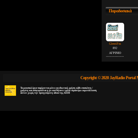
Παραδοσιακά
GlentiFm
892
ΑΓΡΙΝΙΟ
Copyright © 2020 JayRadio Portal 
Τα μουσικά έργα παρέχονται μόνο για ιδιωτική χρήση κάθε επισκέπτη /
χρήστη και απαγορεύεται η με οιονδήποτε τρόπο περαιτέρω εκμετάλλευση
αυτών χωρίς την προηγούμενη άδεια της ΑΕΠΙ