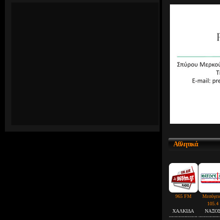
Αθλητικά
965 FM
Μεσόγει
105.4
ΧΑΛΚΙΔΑ
ΝΑΞΟ