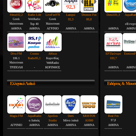
Sfera102,2
Radio Life
LiveFm978
Lampsi
Dromos Fm
Diesi101,3
AquaRad
Greek
WebRadio
Greek
92,3
89,8
Mainstream
Top 40
Mainstream
οΈντεχν
ΑΘΗΝΑ
ΑΘΗΝΑ
ΑΓΡΙΝΙΟ
ΑΘΗΝΑ
ΑΘΗΝΑ
ΑΘΗΝΑ
ΑΘΗΝ
Diva FM
Cosmo
Αθίκια
ΕΡΤΔεύτερο
Eroticos
106.1
Radio95,1
Κορινθίας
103,7
Mainstream
WebRadio
ΤΡΙΠΟΛΗ
-
ΚΟΡΙΝΘΟΣ
ΑΘΗΝΑ
ΑΘΗΝ
Ελληνικό
Λαϊκό
Ειδήσεις
& Μουσ
Magia FM
AquaRadio
Apollon
Derti
XRISTOS
Real Fm
ο Λαϊκός
Studio
Μόνο λαϊκά
A1000
97,8
ΑΓΡΙΝΙΟ
ΑΘΗΝΑ
ΑΘΗΝΑ
ΑΘΗΝΑ
ΑΘΗΝΑ
ΑΘΗΝΑ