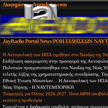
Διαφημίσης
- Anendotos.com
Ξένα Hits & Dance
Ελληνικά Pop
Sophist
JayRadio
Portal News ΡΟΗ ΕΙΔΗΣΕΩΝ ΝΑ
Η Ακτοφυλακή των ΗΠΑ τιμήθηκε στο Nasdaq της Νέ
Εκδήλωση αφιερωμένη στην προσφορά της Ακτοφυλ
Πολιτειών πραγματοποιήθηκε στο Nasdaq της Νέας Υό
τελετής λήξης της χρηματιστηριακής συνεδρίασης. Τ
Εθνική Ένωση Μουσείων… Η Ακτοφυλακή των ΗΠΑ τ
Νέας Υόρκης - Η ΝΑΥΤΕΜΠΟΡΙΚΗ
Τουρισμός για Όλους 2026-2027: Ποια ΑΦΜ υποβάλλ
εκπνέει η προθεσμία
Συνεχίζεται η διαδικασία υποβολής αιτήσεων συμμετ