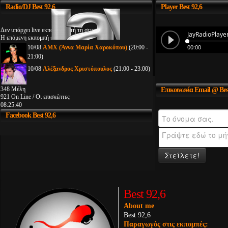
Radio/DJ
Best 92.6
Player
Best 92,6
Δεν υπάρχει live εκπομπή αυτή τη στιγμή
Η επόμενη εκπομπή είναι:
10/08
AMX (Άννα Μαρία Χαροκόπου)
(20:00 -
21:00)
10/08
Αλέξανδρος Χριστόπουλος
(21:00 - 23:00)
348 Μέλη
Επικοινωνία
Email @ Bes
921 On Line / Οι επισκέπτες
08:25:40
Facebook
Best 92,6
Στείλετε!
Best 92,6
About me
Best 92,6
Παραγωγός στις εκπομπές: